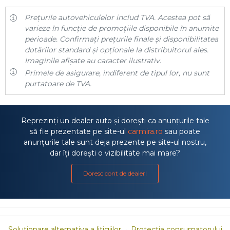
Prețurile autovehiculelor includ TVA. Acestea pot să
varieze în funcție de promoțiile disponibile în anumite
perioade. Confirmați prețurile finale și disponibilitatea
dotărilor standard și opționale la distribuitorul ales.
Imaginile afișate au caracter ilustrativ.
Primele de asigurare, indiferent de tipul lor, nu sunt
purtatoare de TVA.
Reprezinți un dealer auto și dorești ca anunțurile tale
să fie prezentate pe site-ul
carmira.ro
sau poate
anunțurile tale sunt deja prezente pe site-ul nostru,
dar îți dorești o vizibilitate mai mare?
Doresc cont de dealer!
Solutionare alternativa a litigiilor
·
Protectia consumatorului