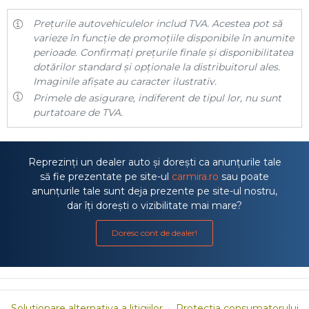
Prețurile autovehiculelor includ TVA. Acestea pot să
varieze în funcție de promoțiile disponibile în anumite
perioade. Confirmați prețurile finale și disponibilitatea
dotărilor standard și opționale la distribuitorul ales.
Imaginile afișate au caracter ilustrativ.
Primele de asigurare, indiferent de tipul lor, nu sunt
purtatoare de TVA.
Reprezinți un dealer auto și dorești ca anunțurile tale
să fie prezentate pe site-ul
carmira.ro
sau poate
anunțurile tale sunt deja prezente pe site-ul nostru,
dar îți dorești o vizibilitate mai mare?
Doresc cont de dealer!
Solutionare alternativa a litigiilor
·
Protectia consumatorului