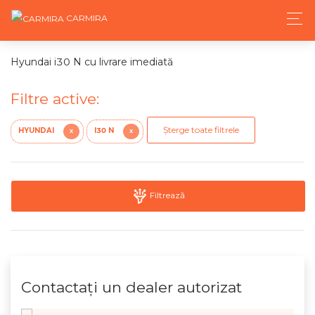
CARMIRA
Hyundai i30 N cu livrare imediată
Filtre active:
Șterge toate filtrele
HYUNDAI
I30 N
X
X
Filtrează
Contactaţi un dealer autorizat