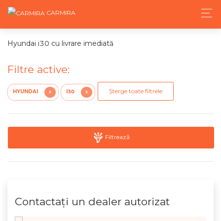
CARMIRA
Hyundai i30 cu livrare imediată
Filtre active:
Șterge toate filtrele
HYUNDAI
I30
X
X
Filtrează
Contactaţi un dealer autorizat