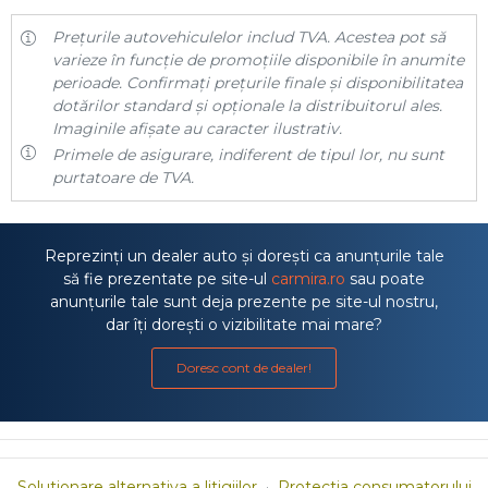
Prețurile autovehiculelor includ TVA. Acestea pot să
varieze în funcție de promoțiile disponibile în anumite
perioade. Confirmați prețurile finale și disponibilitatea
dotărilor standard și opționale la distribuitorul ales.
Imaginile afișate au caracter ilustrativ.
Primele de asigurare, indiferent de tipul lor, nu sunt
purtatoare de TVA.
Reprezinți un dealer auto și dorești ca anunțurile tale
să fie prezentate pe site-ul
carmira.ro
sau poate
anunțurile tale sunt deja prezente pe site-ul nostru,
dar îți dorești o vizibilitate mai mare?
Doresc cont de dealer!
Solutionare alternativa a litigiilor
·
Protectia consumatorului