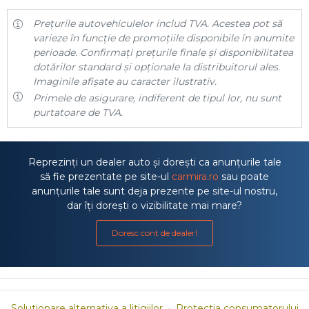
Prețurile autovehiculelor includ TVA. Acestea pot să
varieze în funcție de promoțiile disponibile în anumite
perioade. Confirmați prețurile finale și disponibilitatea
dotărilor standard și opționale la distribuitorul ales.
Imaginile afișate au caracter ilustrativ.
Primele de asigurare, indiferent de tipul lor, nu sunt
purtatoare de TVA.
Reprezinți un dealer auto și dorești ca anunțurile tale
să fie prezentate pe site-ul
carmira.ro
sau poate
anunțurile tale sunt deja prezente pe site-ul nostru,
dar îți dorești o vizibilitate mai mare?
Doresc cont de dealer!
Solutionare alternativa a litigiilor
·
Protectia consumatorului