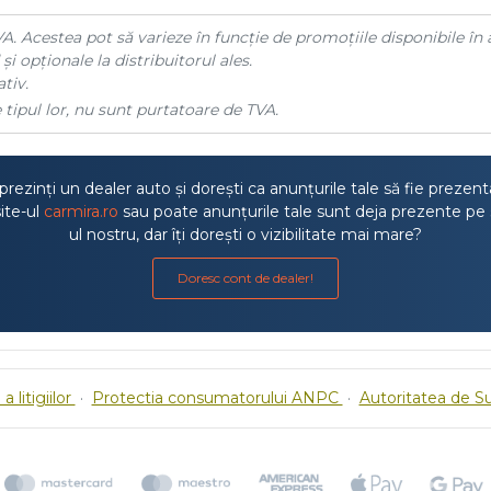
A. Acestea pot să varieze în funcție de promoțiile disponibile în 
și opționale la distribuitorul ales.
tiv.
 tipul lor, nu sunt purtatoare de TVA.
rezinți un dealer auto și dorești ca anunțurile tale să fie prezen
ite-ul
carmira.ro
sau poate anunțurile tale sunt deja prezente pe 
ul nostru, dar îți dorești o vizibilitate mai mare?
Doresc cont de dealer!
a litigiilor
·
Protectia consumatorului ANPC
·
Autoritatea de S