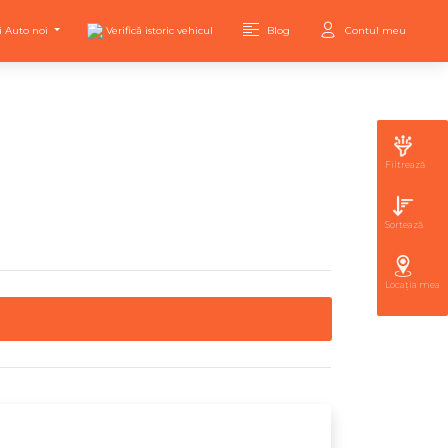
i Auto noi
Verifică istoric vehicul
Blog
Contul meu
Filtrează
Sortează
Locația mea