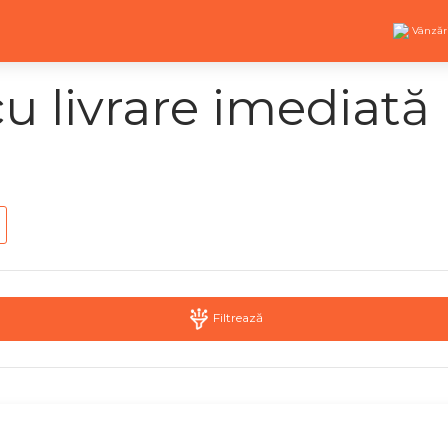
Vânzăr
u livrare imediată
Filtrează