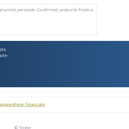
anumite perioade. Confirmați prețurile finale și
tate
site-
upraveghere Financiara
© Stripe