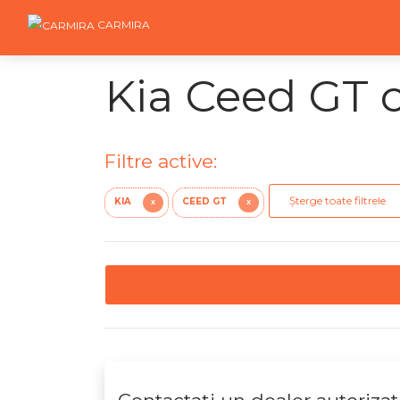
CARMIRA
Kia Ceed GT c
Filtre active:
Șterge toate filtrele
KIA
CEED GT
X
X