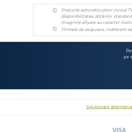
Prețurile autovehiculelor includ TV
disponibilitatea dotărilor standard 
Imaginile afișate au caracter ilustra
Primele de asigurare, indiferent de
Rep
pe s
Solutionare alternativa 