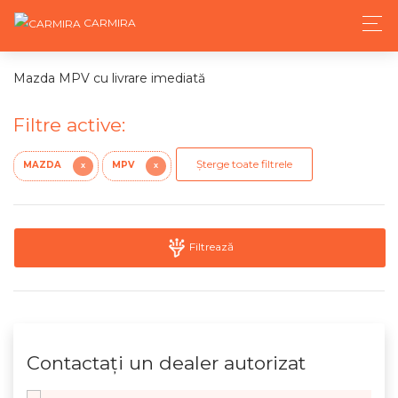
CARMIRA
Mazda MPV cu livrare imediată
Filtre active:
Șterge toate filtrele
MAZDA
MPV
X
X
Filtrează
Contactaţi un dealer autorizat