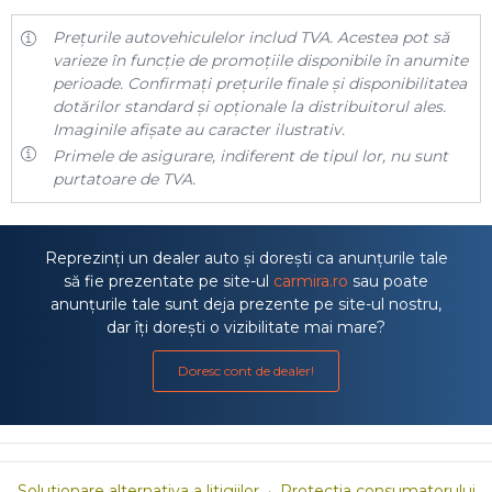
Prețurile autovehiculelor includ TVA. Acestea pot să
varieze în funcție de promoțiile disponibile în anumite
perioade. Confirmați prețurile finale și disponibilitatea
dotărilor standard și opționale la distribuitorul ales.
Imaginile afișate au caracter ilustrativ.
Primele de asigurare, indiferent de tipul lor, nu sunt
purtatoare de TVA.
Reprezinți un dealer auto și dorești ca anunțurile tale
să fie prezentate pe site-ul
carmira.ro
sau poate
anunțurile tale sunt deja prezente pe site-ul nostru,
dar îți dorești o vizibilitate mai mare?
Doresc cont de dealer!
Solutionare alternativa a litigiilor
·
Protectia consumatorului