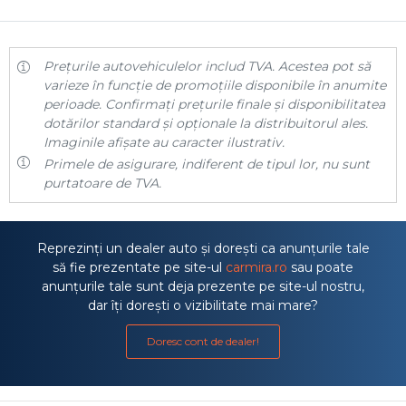
Prețurile autovehiculelor includ TVA. Acestea pot să
varieze în funcție de promoțiile disponibile în anumite
perioade. Confirmați prețurile finale și disponibilitatea
dotărilor standard și opționale la distribuitorul ales.
Imaginile afișate au caracter ilustrativ.
Primele de asigurare, indiferent de tipul lor, nu sunt
purtatoare de TVA.
Reprezinți un dealer auto și dorești ca anunțurile tale
să fie prezentate pe site-ul
carmira.ro
sau poate
anunțurile tale sunt deja prezente pe site-ul nostru,
dar îți dorești o vizibilitate mai mare?
Doresc cont de dealer!