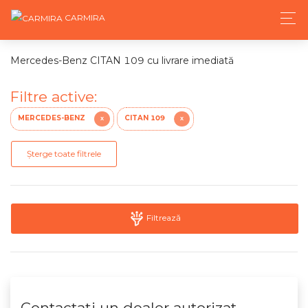
CARMIRA
Mercedes-Benz CITAN 109 cu livrare imediată
Filtre active:
MERCEDES-BENZ
CITAN 109
X
X
Șterge toate filtrele
Filtrează
Contactaţi un dealer autorizat