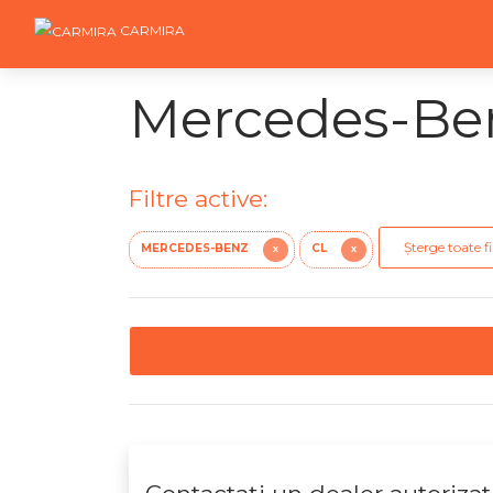
CARMIRA
Mercedes-Ben
Filtre active:
Șterge toate fi
MERCEDES-BENZ
CL
X
X