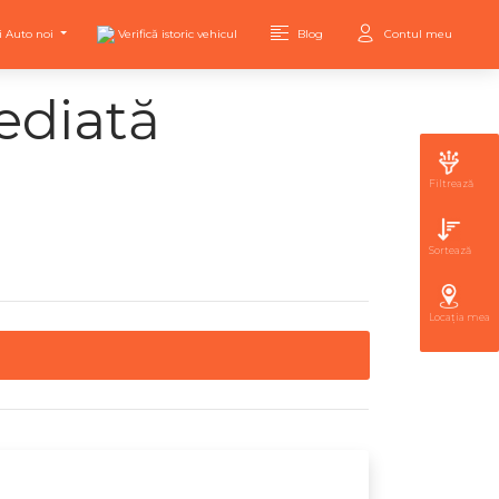
i Auto noi
Verifică istoric vehicul
Blog
Contul meu
ediată
Filtrează
Sortează
Locația mea