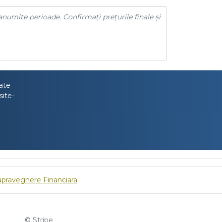
anumite perioade. Confirmați prețurile finale și
tate
site-
upraveghere Financiara
© Stripe