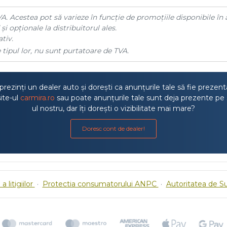
A. Acestea pot să varieze în funcție de promoțiile disponibile în 
și opționale la distribuitorul ales.
tiv.
 tipul lor, nu sunt purtatoare de TVA.
rezinți un dealer auto și dorești ca anunțurile tale să fie prezen
ite-ul
carmira.ro
sau poate anunțurile tale sunt deja prezente pe 
ul nostru, dar îți dorești o vizibilitate mai mare?
Doresc cont de dealer!
a litigiilor
·
Protectia consumatorului ANPC
·
Autoritatea de S