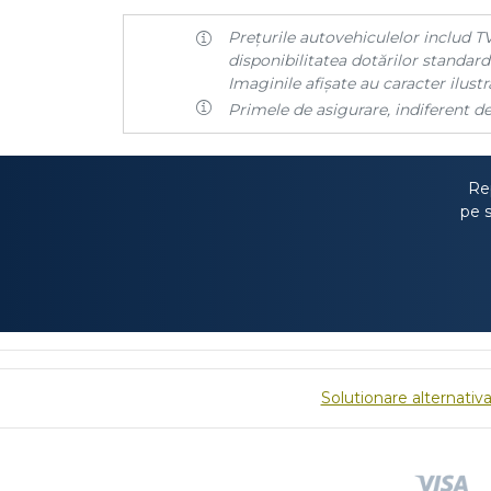
Prețurile autovehiculelor includ TV
disponibilitatea dotărilor standard 
Imaginile afișate au caracter ilustra
Primele de asigurare, indiferent de
Rep
pe s
Solutionare alternativa 