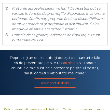
Prețurile autovehiculelor includ TVA. Acestea pot să
varieze în funcție de promoțiile disponibile în anumite
perioade. Confirmați prețurile finale și disponibilitatea
dotărilor standard și opționale la distribuitorul ales.
Imaginile afișate au caracter ilustrativ.
Primele de asigurare, indiferent de tipul lor, nu sunt
purtatoare de TVA.
Reprezinți un dealer auto și dorești ca anunțurile tale
să fie prezentate pe site-ul
carmira.ro
sau poate
anunțurile tale sunt deja prezente pe site-ul nostru,
dar îți dorești o vizibilitate mai mare?
Doresc cont de dealer!
Solutionare alternativa a litigiilor
·
Protectia consumatorului