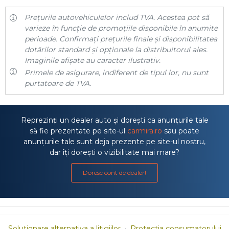
Prețurile autovehiculelor includ TVA. Acestea pot să
varieze în funcție de promoțiile disponibile în anumite
perioade. Confirmați prețurile finale și disponibilitatea
dotărilor standard și opționale la distribuitorul ales.
Imaginile afișate au caracter ilustrativ.
Primele de asigurare, indiferent de tipul lor, nu sunt
purtatoare de TVA.
Reprezinți un dealer auto și dorești ca anunțurile tale
să fie prezentate pe site-ul
carmira.ro
sau poate
anunțurile tale sunt deja prezente pe site-ul nostru,
dar îți dorești o vizibilitate mai mare?
Doresc cont de dealer!
Solutionare alternativa a litigiilor
·
Protectia consumatorului