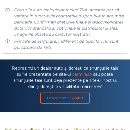
Prețurile autovehiculelor includ TVA. Acestea pot să
varieze în funcție de promoțiile disponibile în anumite
perioade. Confirmați prețurile finale și disponibilitatea
dotărilor standard și opționale la distribuitorul ales.
Imaginile afișate au caracter ilustrativ.
Primele de asigurare, indiferent de tipul lor, nu sunt
purtatoare de TVA.
Reprezinți un dealer auto și dorești ca anunțurile tale
să fie prezentate pe site-ul
carmira.ro
sau poate
anunțurile tale sunt deja prezente pe site-ul nostru,
dar îți dorești o vizibilitate mai mare?
Doresc cont de dealer!
Solutionare alternativa a litigiilor
·
Protectia consumatorului