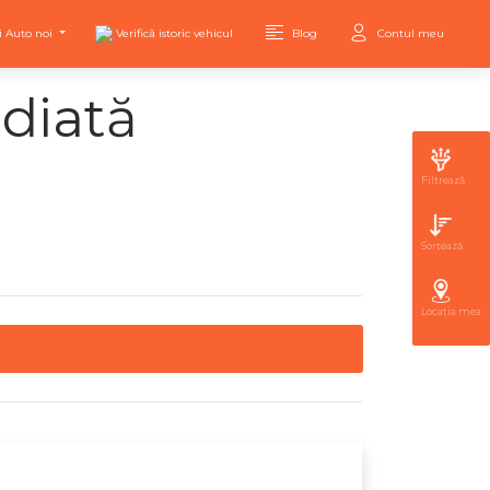
i Auto noi
Verifică istoric vehicul
Blog
Contul meu
ediată
Filtrează
Sortează
Locația mea