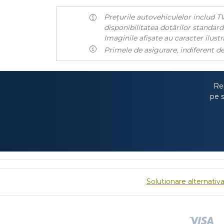
Prețurile autovehiculelor includ TV
disponibilitatea dotărilor standard 
Imaginile afișate au caracter ilustra
Primele de asigurare, indiferent de
Rep
pe s
Solutionare alternativa 