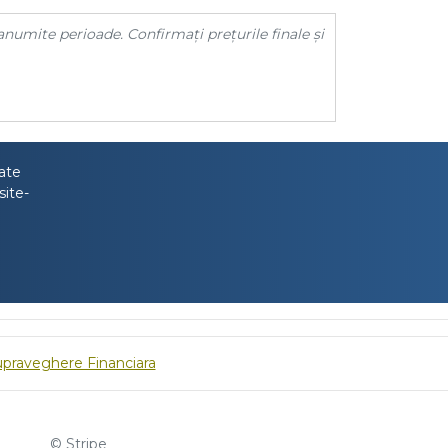
anumite perioade. Confirmați prețurile finale și
tate
site-
upraveghere Financiara
© Stripe