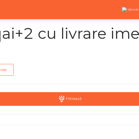
Vânzăr
i+2 cu livrare im
trele
Filtrează