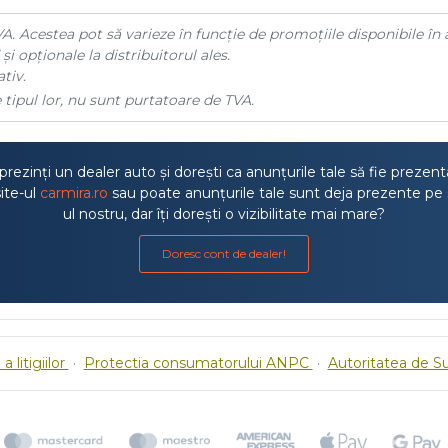
A. Acestea pot să varieze în funcție de promoțiile disponibile în 
și opționale la distribuitorul ales.
tiv.
 tipul lor, nu sunt purtatoare de TVA.
rezinți un dealer auto și dorești ca anunțurile tale să fie prezen
ite-ul
carmira.ro
sau poate anunțurile tale sunt deja prezente pe 
ul nostru, dar îți dorești o vizibilitate mai mare?
Doresc cont de dealer!
a litigiilor
·
Protectia consumatorului ANPC
·
Autoritatea de S