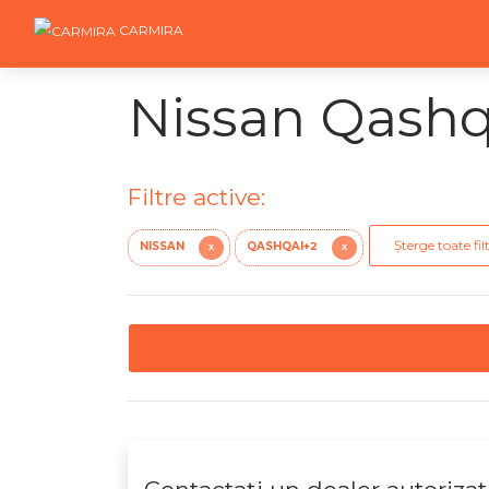
CARMIRA
Nissan Qashqa
Filtre active:
Șterge toate fil
NISSAN
QASHQAI+2
X
X