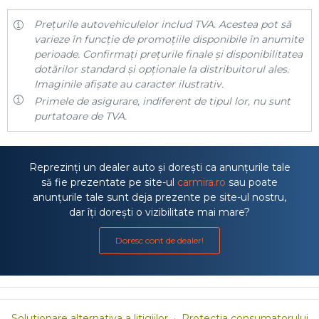
Prețurile autovehiculelor includ TVA. Acestea pot să
varieze în funcție de promoțiile disponibile în anumite
perioade. Confirmați prețurile finale și disponibilitatea
dotărilor standard și opționale la distribuitorul ales.
Imaginile afișate au caracter ilustrativ.
Primele de asigurare, indiferent de tipul lor, nu sunt
purtatoare de TVA.
Reprezinți un dealer auto și dorești ca anunțurile tale
să fie prezentate pe site-ul
carmira.ro
sau poate
anunțurile tale sunt deja prezente pe site-ul nostru,
dar îți dorești o vizibilitate mai mare?
Doresc cont de dealer!
Solutionare alternativa a litigiilor
·
Protectia consumatorului