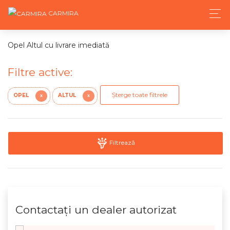
CARMIRA
Opel Altul cu livrare imediată
Filtre active:
Șterge toate filtrele
OPEL
ALTUL
X
X
Filtrează
Contactaţi un dealer autorizat