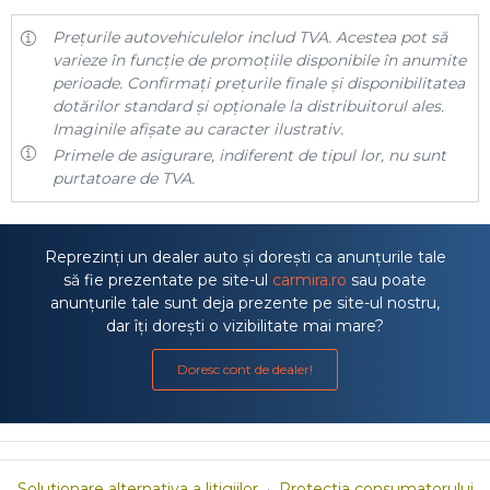
Prețurile autovehiculelor includ TVA. Acestea pot să
varieze în funcție de promoțiile disponibile în anumite
perioade. Confirmați prețurile finale și disponibilitatea
dotărilor standard și opționale la distribuitorul ales.
Imaginile afișate au caracter ilustrativ.
Primele de asigurare, indiferent de tipul lor, nu sunt
purtatoare de TVA.
Reprezinți un dealer auto și dorești ca anunțurile tale
să fie prezentate pe site-ul
carmira.ro
sau poate
anunțurile tale sunt deja prezente pe site-ul nostru,
dar îți dorești o vizibilitate mai mare?
Doresc cont de dealer!
Solutionare alternativa a litigiilor
·
Protectia consumatorului