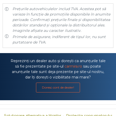
Prețurile autovehiculelor includ TVA. Acestea pot să
varieze în funcție de promoțiile disponibile în anumite
perioade. Confirmați prețurile finale și disponibilitatea
dotărilor standard și opționale la distribuitorul ales.
Imaginile afișate au caracter ilustrativ.
Primele de asigurare, indiferent de tipul lor, nu sunt
purtatoare de TVA.
Reprezinți un dealer auto și dorești ca anunțurile tale
să fie prezentate pe site-ul
carmira.ro
sau poate
anunțurile tale sunt deja prezente pe site-ul nostru,
dar îți dorești o vizibilitate mai mare?
Doresc cont de dealer!
Solutionare alternativa a litigiilor
·
Protectia consumatorului