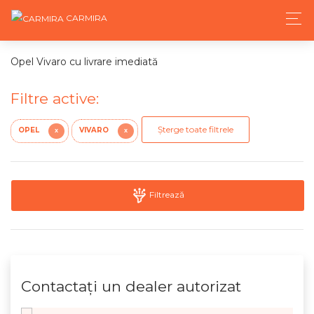
CARMIRA
Opel Vivaro cu livrare imediată
Filtre active:
Șterge toate filtrele
OPEL
VIVARO
X
X
Filtrează
Contactaţi un dealer autorizat