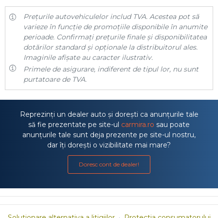
Prețurile autovehiculelor includ TVA. Acestea pot să
varieze în funcție de promoțiile disponibile în anumite
perioade. Confirmați prețurile finale și disponibilitatea
dotărilor standard și opționale la distribuitorul ales.
Imaginile afișate au caracter ilustrativ.
Primele de asigurare, indiferent de tipul lor, nu sunt
purtatoare de TVA.
Reprezinți un dealer auto și dorești ca anunțurile tale
să fie prezentate pe site-ul
carmira.ro
sau poate
anunțurile tale sunt deja prezente pe site-ul nostru,
dar îți dorești o vizibilitate mai mare?
Doresc cont de dealer!
Solutionare alternativa a litigiilor
·
Protectia consumatorului