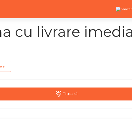
Vânzăr
 cu livrare imedi
ele
Filtrează