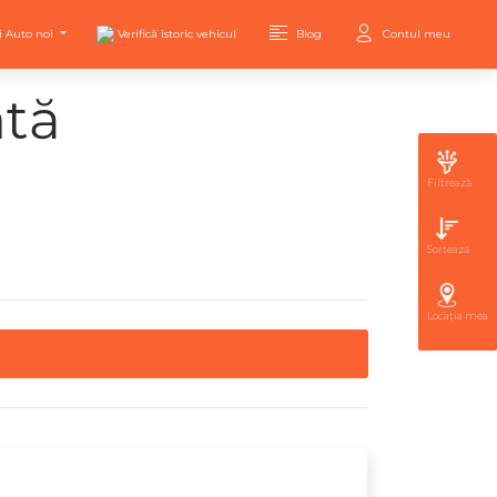
i Auto noi
Verifică istoric vehicul
Blog
Contul meu
ată
Filtrează
Sortează
Locația mea