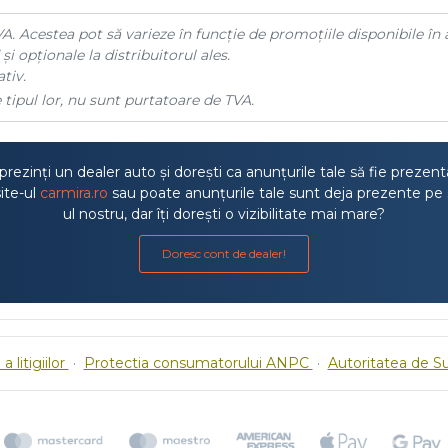
A. Acestea pot să varieze în funcție de promoțiile disponibile în 
și opționale la distribuitorul ales.
tiv.
 tipul lor, nu sunt purtatoare de TVA.
rezinți un dealer auto și dorești ca anunțurile tale să fie prezen
ite-ul
carmira.ro
sau poate anunțurile tale sunt deja prezente pe 
ul nostru, dar îți dorești o vizibilitate mai mare?
Doresc cont de dealer!
a litigiilor
·
Protectia consumatorului ANPC
·
Autoritatea de S