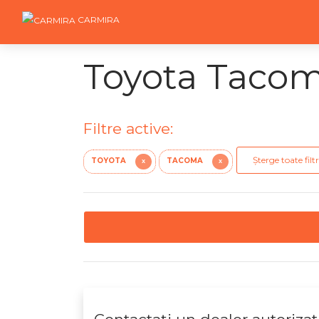
CARMIRA
Toyota Tacoma
Filtre active:
Șterge toate filtr
TOYOTA
TACOMA
X
X