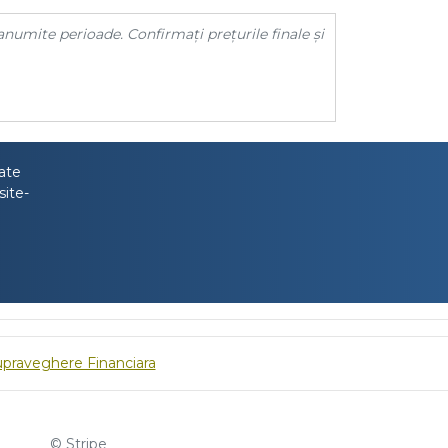
anumite perioade. Confirmați prețurile finale și
tate
site-
upraveghere Financiara
© Stripe