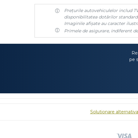
Prețurile autovehiculelor includ TV
disponibilitatea dotărilor standard 
Imaginile afișate au caracter ilustra
Primele de asigurare, indiferent de
Rep
pe s
Solutionare alternativa 