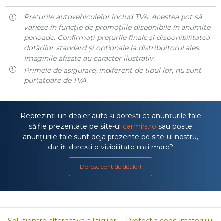
Prețurile autovehiculelor includ TVA. Acestea pot să
varieze în funcție de promoțiile disponibile în anumite
perioade. Confirmați prețurile finale și disponibilitatea
dotărilor standard și opționale la distribuitorul ales.
Imaginile afișate au caracter ilustrativ.
Primele de asigurare, indiferent de tipul lor, nu sunt
purtatoare de TVA.
Reprezinți un dealer auto și dorești ca anunțurile tale
să fie prezentate pe site-ul
carmira.ro
sau poate
anunțurile tale sunt deja prezente pe site-ul nostru,
dar îți dorești o vizibilitate mai mare?
Doresc cont de dealer!
Solutionare alternativa a litigiilor
·
Protectia consumatorului