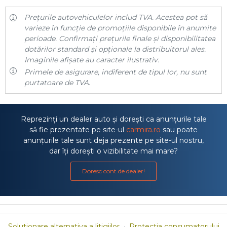
Prețurile autovehiculelor includ TVA. Acestea pot să
varieze în funcție de promoțiile disponibile în anumite
perioade. Confirmați prețurile finale și disponibilitatea
dotărilor standard și opționale la distribuitorul ales.
Imaginile afișate au caracter ilustrativ.
Primele de asigurare, indiferent de tipul lor, nu sunt
purtatoare de TVA.
Reprezinți un dealer auto și dorești ca anunțurile tale
să fie prezentate pe site-ul
carmira.ro
sau poate
anunțurile tale sunt deja prezente pe site-ul nostru,
dar îți dorești o vizibilitate mai mare?
Doresc cont de dealer!
Solutionare alternativa a litigiilor
·
Protectia consumatorului