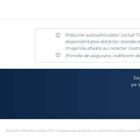
Prețurile autovehiculelor includ TV
disponibilitatea dotărilor standard 
Imaginile afișate au caracter ilustra
Primele de asigurare, indiferent de
Rep
pe s
Acest site foloseste cookies. Prin navigarea pe acest site, va exprimati acordul asupra fo
Solutionare alternativa 