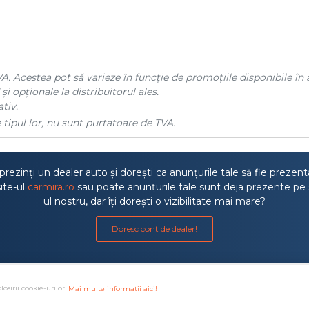
A. Acestea pot să varieze în funcție de promoțiile disponibile în 
și opționale la distribuitorul ales.
tiv.
 tipul lor, nu sunt purtatoare de TVA.
rezinți un dealer auto și dorești ca anunțurile tale să fie prezen
ite-ul
carmira.ro
sau poate anunțurile tale sunt deja prezente pe 
ul nostru, dar îți dorești o vizibilitate mai mare?
Doresc cont de dealer!
losirii cookie-urilor.
Mai multe informatii aici!
a litigiilor
·
Protectia consumatorului ANPC
·
Autoritatea de S