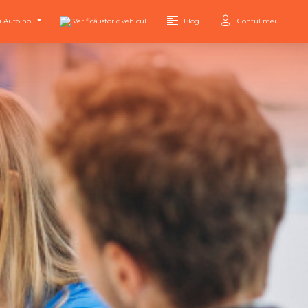
i Auto noi
Verifică istoric vehicul
Blog
Contul meu