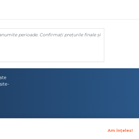
anumite perioade. Confirmați prețurile finale și
tate
site-
Am înțeles!
upraveghere Financiara