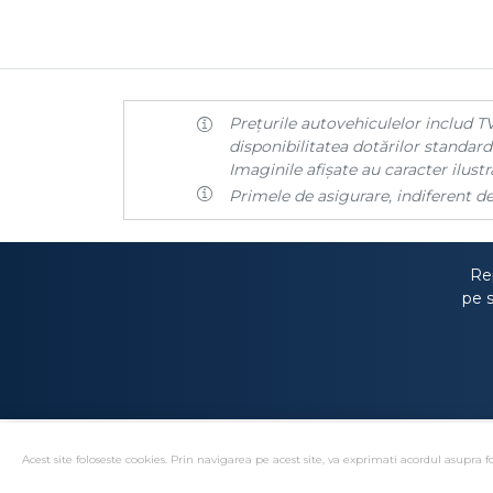
Prețurile autovehiculelor includ TV
disponibilitatea dotărilor standard 
Imaginile afișate au caracter ilustra
Primele de asigurare, indiferent de
Rep
pe s
Acest site foloseste cookies. Prin navigarea pe acest site, va exprimati acordul asupra fo
Solutionare alternativa 