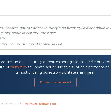
A. Acestea pot să varieze în funcție de promoțiile disponibile în 
și opționale la distribuitorul ales.
tiv.
 tipul lor, nu sunt purtatoare de TVA.
rezinți un dealer auto și dorești ca anunțurile tale să fie prezen
ite-ul
carmira.ro
sau poate anunțurile tale sunt deja prezente pe 
ul nostru, dar îți dorești o vizibilitate mai mare?
Doresc cont de dealer!
losirii cookie-urilor.
Mai multe informatii aici!
a litigiilor
·
Protectia consumatorului ANPC
·
Autoritatea de S