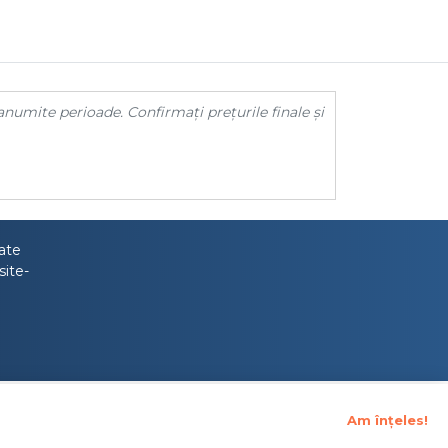
anumite perioade. Confirmați prețurile finale și
tate
site-
Am înțeles!
upraveghere Financiara