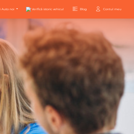
i Auto noi
Verifică istoric vehicul
Blog
Contul meu