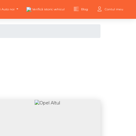
i Auto noi
Verifică istoric vehicul
Blog
Contul meu