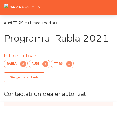
CARMIRA
Audi TT RS cu livrare imediată
Programul Rabla 2021
Filtre active:
RABLA
AUDI
TT RS
X
X
X
Șterge toate filtrele
Contactaţi un dealer autorizat