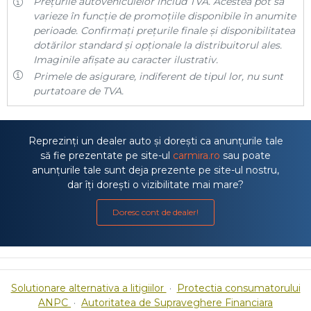
Prețurile autovehiculelor includ TVA. Acestea pot să
varieze în funcție de promoțiile disponibile în anumite
perioade. Confirmați prețurile finale și disponibilitatea
dotărilor standard și opționale la distribuitorul ales.
Imaginile afișate au caracter ilustrativ.
Primele de asigurare, indiferent de tipul lor, nu sunt
purtatoare de TVA.
Reprezinți un dealer auto și dorești ca anunțurile tale
să fie prezentate pe site-ul
carmira.ro
sau poate
anunțurile tale sunt deja prezente pe site-ul nostru,
dar îți dorești o vizibilitate mai mare?
Doresc cont de dealer!
Solutionare alternativa a litigiilor
·
Protectia consumatorului
ANPC
·
Autoritatea de Supraveghere Financiara