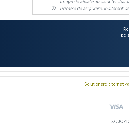
Imaginile afișate au caracter ilustra
Primele de asigurare, indiferent de
Rep
pe s
Solutionare alternativa 
SC JOYD