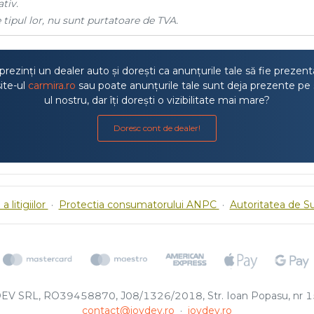
tiv.
 tipul lor, nu sunt purtatoare de TVA.
rezinți un dealer auto și dorești ca anunțurile tale să fie prezen
ite-ul
carmira.ro
sau poate anunțurile tale sunt deja prezente pe 
ul nostru, dar îți dorești o vizibilitate mai mare?
Doresc cont de dealer!
a litigiilor
·
Protectia consumatorului ANPC
·
Autoritatea de S
EV SRL, RO39458870, J08/1326/2018, Str. Ioan Popasu, nr 15
contact@joydev.ro
·
joydev.ro