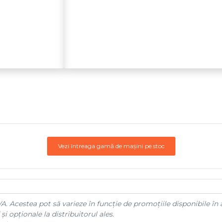
Vezi întreaga gamă de mașini pe stoc
A. Acestea pot să varieze în funcție de promoțiile disponibile în 
și opționale la distribuitorul ales.