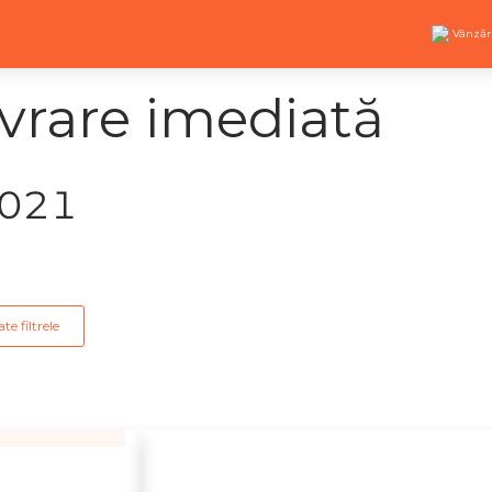
Vânzăr
vrare imediată
2021
te filtrele