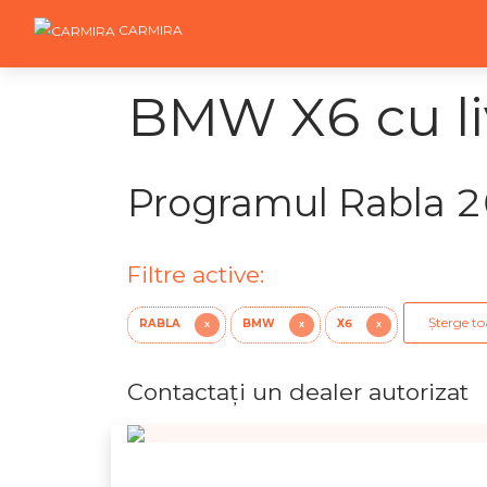
CARMIRA
BMW X6 cu li
Programul Rabla 
Filtre active:
Șterge toa
RABLA
BMW
X6
X
X
X
Contactaţi un dealer autorizat