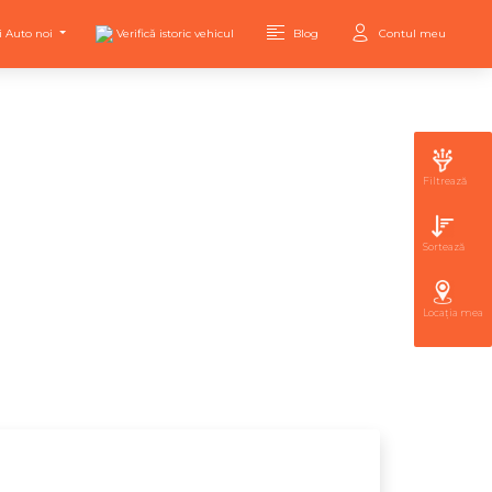
i Auto noi
Verifică istoric vehicul
Blog
Contul meu
Filtrează
Sortează
Locația mea