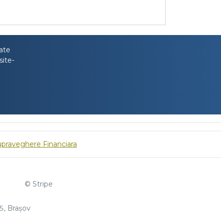
tate
site-
upraveghere Financiara
© Stripe
, Brașov