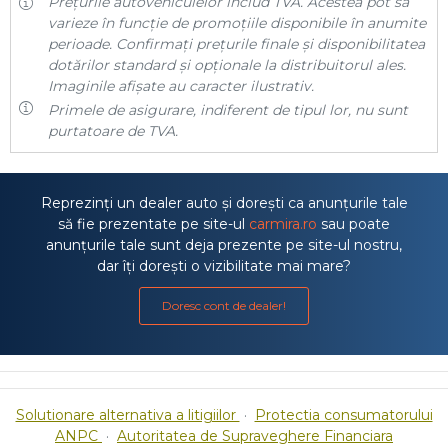
Prețurile autovehiculelor includ TVA. Acestea pot să
varieze în funcție de promoțiile disponibile în anumite
perioade. Confirmați prețurile finale și disponibilitatea
dotărilor standard și opționale la distribuitorul ales.
Imaginile afișate au caracter ilustrativ.
Primele de asigurare, indiferent de tipul lor, nu sunt
purtatoare de TVA.
Reprezinți un dealer auto și dorești ca anunțurile tale
să fie prezentate pe site-ul
carmira.ro
sau poate
anunțurile tale sunt deja prezente pe site-ul nostru,
dar îți dorești o vizibilitate mai mare?
Doresc cont de dealer!
Solutionare alternativa a litigiilor
·
Protectia consumatorului
ANPC
·
Autoritatea de Supraveghere Financiara