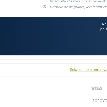
Imaginile afișate au caracter ilustra
Primele de asigurare, indiferent de
Rep
pe s
Solutionare alternativa 
SC JOYD