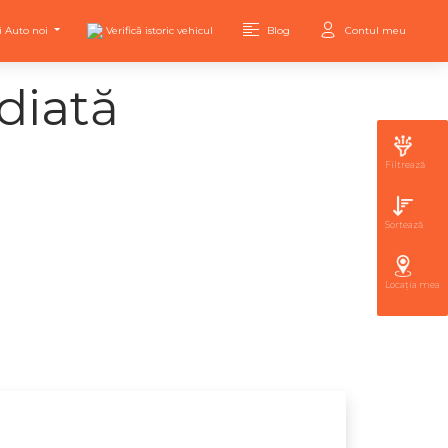
i Auto noi
Verifică istoric vehicul
Blog
Contul meu
diată
Filtrează
Sortează
Locația mea