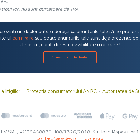
tiv.
 tipul lor, nu sunt purtatoare de TVA.
rezinți un dealer auto și dorești ca anunțurile tale să fie prezen
ite-ul
carmira.ro
sau poate anunțurile tale sunt deja prezente pe 
ul nostru, dar îți dorești o vizibilitate mai mare?
Doresc cont de dealer!
a litigiilor
·
Protectia consumatorului ANPC
·
Autoritatea de S
EV SRL, RO39458870, J08/1326/2018, Str. Ioan Popasu, nr 15
contact@joydev.ro
·
joydev.ro