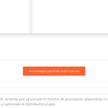
Vezi întreaga gamă de mașini pe stoc
A. Acestea pot să varieze în funcție de promoțiile disponibile în 
și opționale la distribuitorul ales.