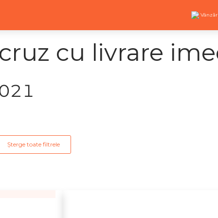
Vânzăr
ruz cu livrare ime
2021
Șterge toate filtrele