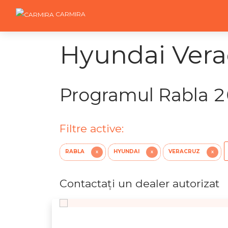
CARMIRA
Hyundai Verac
Programul Rabla 
Filtre active:
RABLA
HYUNDAI
VERACRUZ
X
X
X
Contactaţi un dealer autorizat