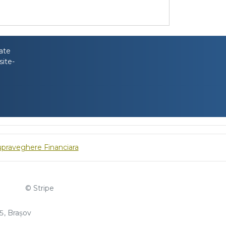
tate
site-
upraveghere Financiara
© Stripe
, Brașov