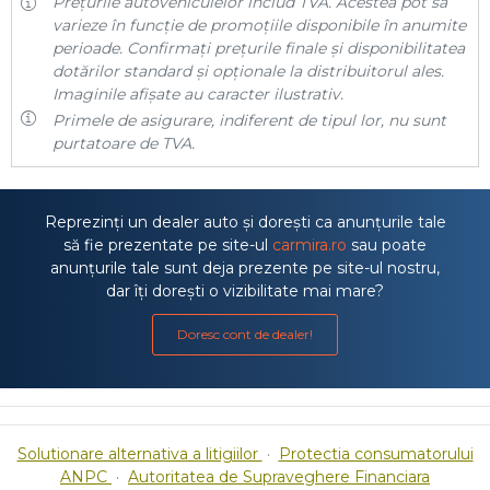
Prețurile autovehiculelor includ TVA. Acestea pot să
varieze în funcție de promoțiile disponibile în anumite
perioade. Confirmați prețurile finale și disponibilitatea
dotărilor standard și opționale la distribuitorul ales.
Imaginile afișate au caracter ilustrativ.
Primele de asigurare, indiferent de tipul lor, nu sunt
purtatoare de TVA.
Reprezinți un dealer auto și dorești ca anunțurile tale
să fie prezentate pe site-ul
carmira.ro
sau poate
anunțurile tale sunt deja prezente pe site-ul nostru,
dar îți dorești o vizibilitate mai mare?
Doresc cont de dealer!
Solutionare alternativa a litigiilor
·
Protectia consumatorului
ANPC
·
Autoritatea de Supraveghere Financiara