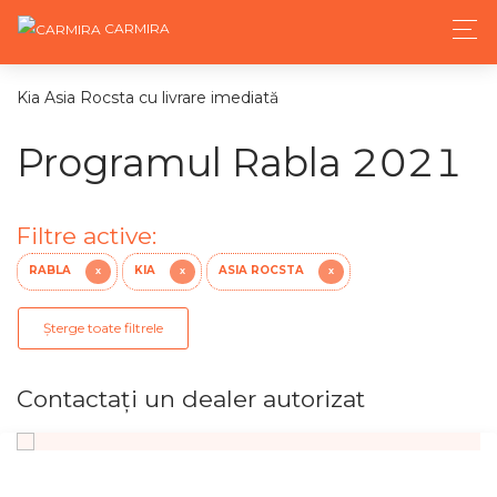
CARMIRA
Kia Asia Rocsta cu livrare imediată
Programul Rabla 2021
Filtre active:
RABLA
KIA
ASIA ROCSTA
X
X
X
Șterge toate filtrele
Contactaţi un dealer autorizat