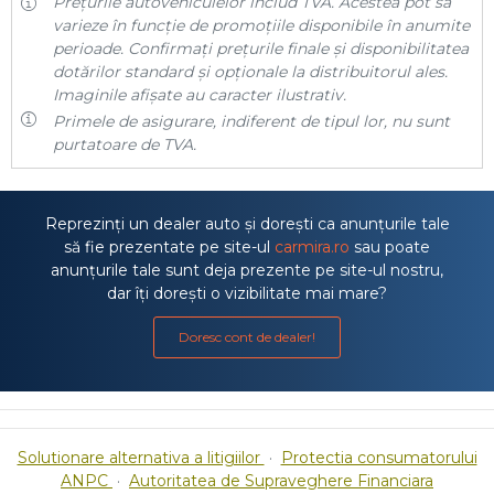
Prețurile autovehiculelor includ TVA. Acestea pot să
varieze în funcție de promoțiile disponibile în anumite
perioade. Confirmați prețurile finale și disponibilitatea
dotărilor standard și opționale la distribuitorul ales.
Imaginile afișate au caracter ilustrativ.
Primele de asigurare, indiferent de tipul lor, nu sunt
purtatoare de TVA.
Reprezinți un dealer auto și dorești ca anunțurile tale
să fie prezentate pe site-ul
carmira.ro
sau poate
anunțurile tale sunt deja prezente pe site-ul nostru,
dar îți dorești o vizibilitate mai mare?
Doresc cont de dealer!
Solutionare alternativa a litigiilor
·
Protectia consumatorului
ANPC
·
Autoritatea de Supraveghere Financiara