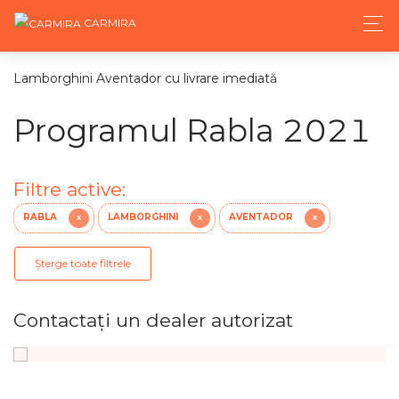
CARMIRA
Lamborghini Aventador cu livrare imediată
Programul Rabla 2021
Filtre active:
RABLA
LAMBORGHINI
AVENTADOR
X
X
X
Șterge toate filtrele
Contactaţi un dealer autorizat