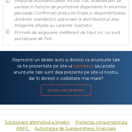
Prețurile autovehiculelor includ TVA. Acestea pot să
varieze în funcție de promoțiile disponibile în anumite
perioade. Confirmați prețurile finale și disponibilitatea
dotărilor standard și opționale la distribuitorul ales.
Imaginile afișate au caracter ilustrativ.
Primele de asigurare, indiferent de tipul lor, nu sunt
purtatoare de TVA.
Reprezinți un dealer auto și dorești ca anunțurile tale
să fie prezentate pe site-ul
carmira.ro
sau poate
anunțurile tale sunt deja prezente pe site-ul nostru,
dar îți dorești o vizibilitate mai mare?
Doresc cont de dealer!
Solutionare alternativa a litigiilor
·
Protectia consumatorului
ANPC
·
Autoritatea de Supraveghere Financiara