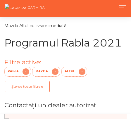
CARMIRA
Mazda Altul cu livrare imediată
Programul Rabla 2021
Filtre active:
RABLA
MAZDA
ALTUL
X
X
X
Șterge toate filtrele
Contactaţi un dealer autorizat