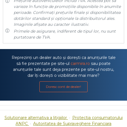
Prețurile autovehiculelor includ TVA. Acestea pot să
varieze în funcție de promoțiile disponibile în anumite
perioade. Confirmați prețurile finale și disponibilitatea
dotărilor standard și opționale la distribuitorul ales.
Imaginile afișate au caracter ilustrativ.
Primele de asigurare, indiferent de tipul lor, nu sunt
purtatoare de TVA.
Reprezinți un dealer auto și dorești ca anunțurile tale
să fie prezentate pe site-ul
carmira.ro
sau poate
anunțurile tale sunt deja prezente pe site-ul nostru,
dar îți dorești o vizibilitate mai mare?
Doresc cont de dealer!
Solutionare alternativa a litigiilor
·
Protectia consumatorului
ANPC
·
Autoritatea de Supraveghere Financiara