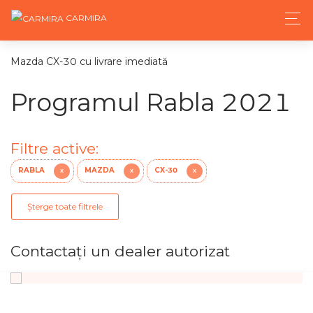
CARMIRA
Mazda CX-30 cu livrare imediată
Programul Rabla 2021
Filtre active:
RABLA
MAZDA
CX-30
X
X
X
Șterge toate filtrele
Contactaţi un dealer autorizat