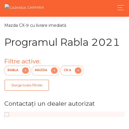
CARMIRA
Mazda CX-9 cu livrare imediată
Programul Rabla 2021
Filtre active:
RABLA
MAZDA
CX-9
X
X
X
Șterge toate filtrele
Contactaţi un dealer autorizat