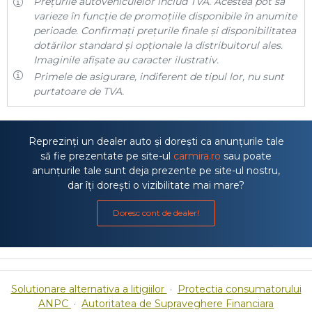
Prețurile autovehiculelor includ TVA. Acestea pot să
varieze în funcție de promoțiile disponibile în anumite
perioade. Confirmați prețurile finale și disponibilitatea
dotărilor standard și opționale la distribuitorul ales.
Imaginile afișate au caracter ilustrativ.
Primele de asigurare, indiferent de tipul lor, nu sunt
purtatoare de TVA.
Reprezinți un dealer auto și dorești ca anunțurile tale
să fie prezentate pe site-ul
carmira.ro
sau poate
anunțurile tale sunt deja prezente pe site-ul nostru,
dar îți dorești o vizibilitate mai mare?
Doresc cont de dealer!
Solutionare alternativa a litigiilor
·
Protectia consumatorului
ANPC
·
Autoritatea de Supraveghere Financiara