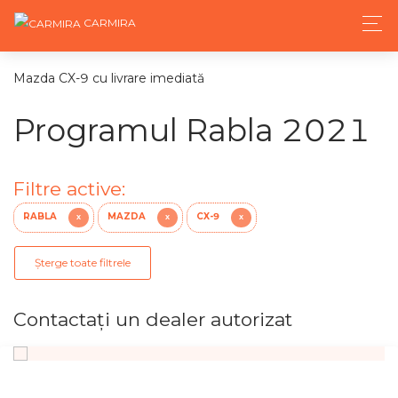
CARMIRA
Mazda CX-9 cu livrare imediată
Programul Rabla 2021
Filtre active:
RABLA
MAZDA
CX-9
X
X
X
Șterge toate filtrele
Contactaţi un dealer autorizat