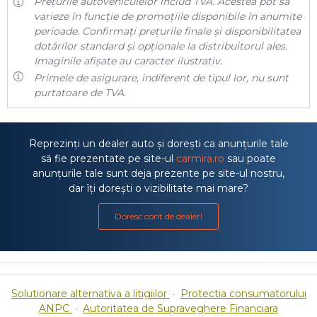
Prețurile autovehiculelor includ TVA. Acestea pot să
varieze în funcție de promoțiile disponibile în anumite
perioade. Confirmați prețurile finale și disponibilitatea
dotărilor standard și opționale la distribuitorul ales.
Imaginile afișate au caracter ilustrativ.
Primele de asigurare, indiferent de tipul lor, nu sunt
purtatoare de TVA.
Reprezinți un dealer auto și dorești ca anunțurile tale
să fie prezentate pe site-ul
carmira.ro
sau poate
anunțurile tale sunt deja prezente pe site-ul nostru,
dar îți dorești o vizibilitate mai mare?
Doresc cont de dealer!
Solutionare alternativa a litigiilor
·
Protectia consumatorului
ANPC
·
Autoritatea de Supraveghere Financiara