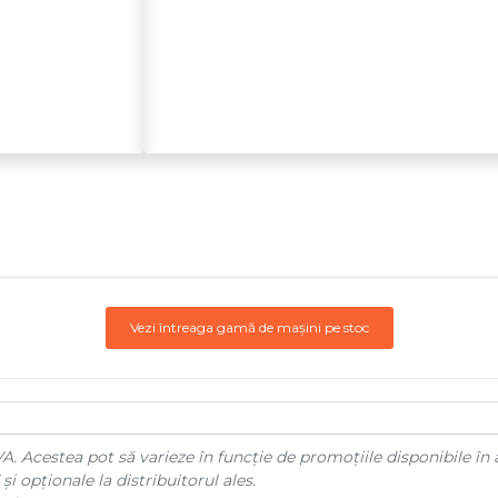
Vezi întreaga gamă de mașini pe stoc
A. Acestea pot să varieze în funcție de promoțiile disponibile în 
și opționale la distribuitorul ales.