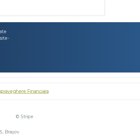
tate
site-
upraveghere Financiara
© Stripe
, Brașov