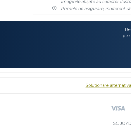
Imaginile afișate au caracter ilustra
Primele de asigurare, indiferent de
Rep
pe s
Solutionare alternativa 
SC JOYD