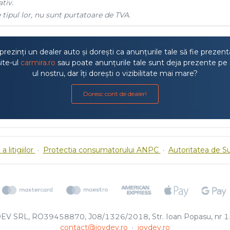
tiv.
 tipul lor, nu sunt purtatoare de TVA.
rezinți un dealer auto și dorești ca anunțurile tale să fie prezen
ite-ul
carmira.ro
sau poate anunțurile tale sunt deja prezente pe 
ul nostru, dar îți dorești o vizibilitate mai mare?
Doresc cont de dealer!
a litigiilor
·
Protectia consumatorului ANPC
·
Autoritatea de S
EV SRL, RO39458870, J08/1326/2018, Str. Ioan Popasu, nr 15
contact@joydev.ro
·
joydev.ro