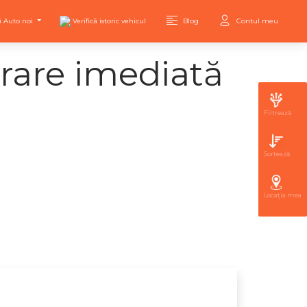
i Auto noi
Verifică istoric vehicul
Blog
Contul meu
rare imediată
Filtrează
Sortează
Locația mea