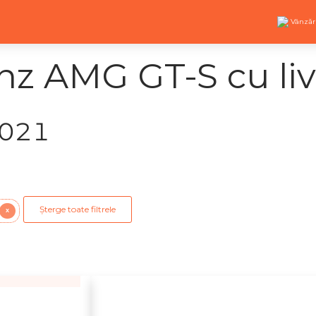
Vânzăr
z AMG GT-S cu liv
2021
Șterge toate filtrele
X