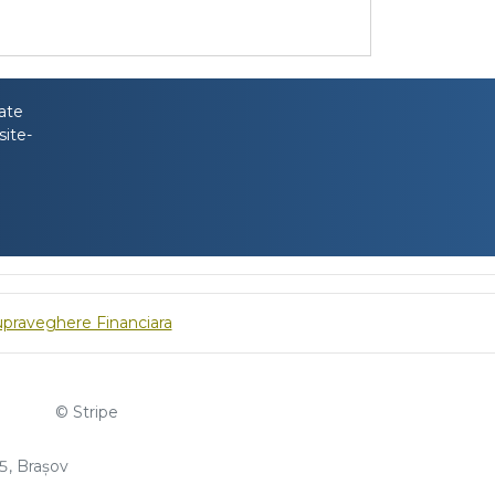
tate
site-
upraveghere Financiara
© Stripe
, Brașov