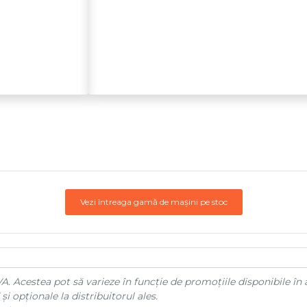
Vezi întreaga gamă de mașini pe stoc
A. Acestea pot să varieze în funcție de promoțiile disponibile în 
și opționale la distribuitorul ales.