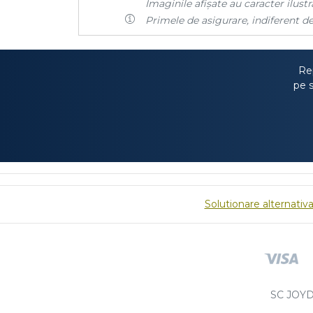
Imaginile afișate au caracter ilustra
Primele de asigurare, indiferent de
Rep
pe s
Solutionare alternativa 
SC JOYD