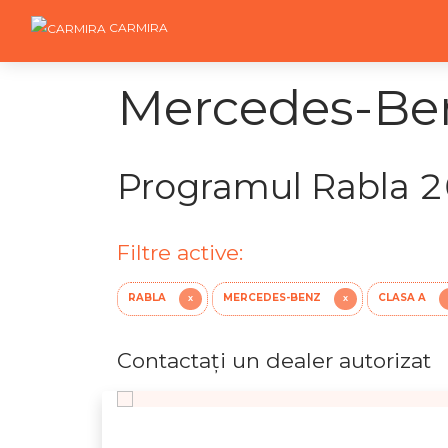
CARMIRA
Mercedes-Benz
Programul Rabla 
Filtre active:
RABLA
MERCEDES-BENZ
CLASA A
X
X
Contactaţi un dealer autorizat