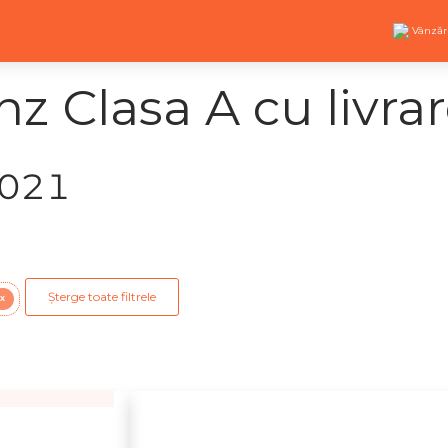
Vânzăr
 Clasa A cu livra
2021
Șterge toate filtrele
X