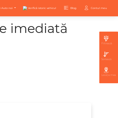
i Auto noi
Verifică istoric vehicul
Blog
Contul meu
re imediată
Filtrează
Sortează
Locația mea