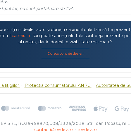
tiv.
 tipul lor, nu sunt purtatoare de TVA.
rezinți un dealer auto și dorești ca anunțurile tale să fie prezen
ite-ul
carmira.ro
sau poate anunțurile tale sunt deja prezente pe 
ul nostru, dar îți dorești o vizibilitate mai mare?
Doresc cont de dealer!
a litigiilor
·
Protectia consumatorului ANPC
·
Autoritatea de S
EV SRL, RO39458870, J08/1326/2018, Str. Ioan Popasu, nr 15
contact@joydev.ro
·
joydev.ro