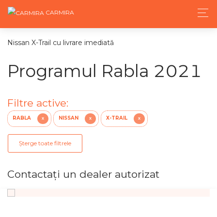
CARMIRA
Nissan X-Trail cu livrare imediată
Programul Rabla 2021
Filtre active:
RABLA
NISSAN
X-TRAIL
X
X
X
Șterge toate filtrele
Contactaţi un dealer autorizat