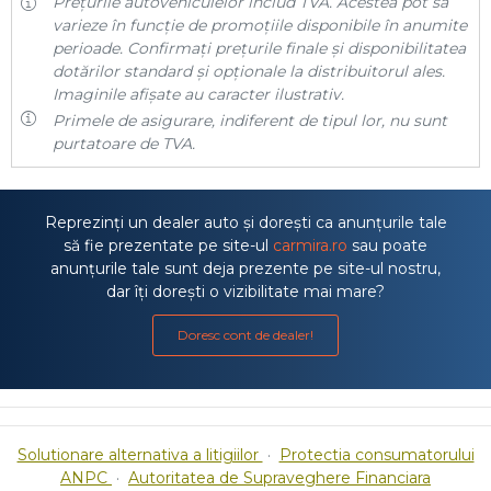
Prețurile autovehiculelor includ TVA. Acestea pot să
varieze în funcție de promoțiile disponibile în anumite
perioade. Confirmați prețurile finale și disponibilitatea
dotărilor standard și opționale la distribuitorul ales.
Imaginile afișate au caracter ilustrativ.
Primele de asigurare, indiferent de tipul lor, nu sunt
purtatoare de TVA.
Reprezinți un dealer auto și dorești ca anunțurile tale
să fie prezentate pe site-ul
carmira.ro
sau poate
anunțurile tale sunt deja prezente pe site-ul nostru,
dar îți dorești o vizibilitate mai mare?
Doresc cont de dealer!
Solutionare alternativa a litigiilor
·
Protectia consumatorului
ANPC
·
Autoritatea de Supraveghere Financiara