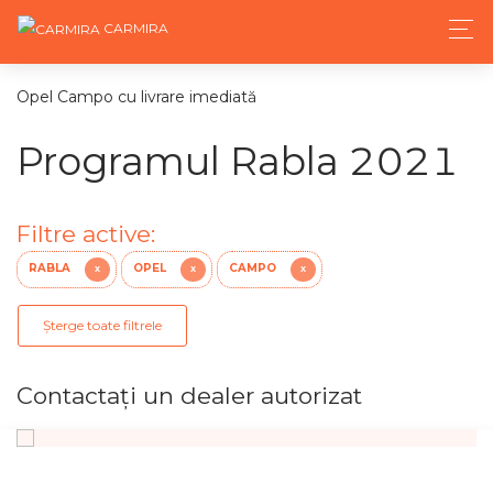
CARMIRA
Opel Campo cu livrare imediată
Programul Rabla 2021
Filtre active:
RABLA
OPEL
CAMPO
X
X
X
Șterge toate filtrele
Contactaţi un dealer autorizat