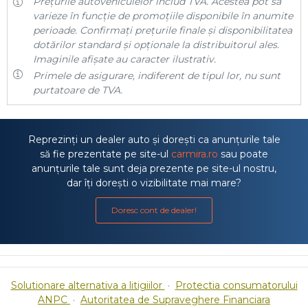
Prețurile autovehiculelor includ TVA. Acestea pot să
varieze în funcție de promoțiile disponibile în anumite
perioade. Confirmați prețurile finale și disponibilitatea
dotărilor standard și opționale la distribuitorul ales.
Imaginile afișate au caracter ilustrativ.
Primele de asigurare, indiferent de tipul lor, nu sunt
purtatoare de TVA.
Reprezinți un dealer auto și dorești ca anunțurile tale
să fie prezentate pe site-ul
carmira.ro
sau poate
anunțurile tale sunt deja prezente pe site-ul nostru,
dar îți dorești o vizibilitate mai mare?
Doresc cont de dealer!
Solutionare alternativa a litigiilor
·
Protectia consumatorului
ANPC
·
Autoritatea de Supraveghere Financiara