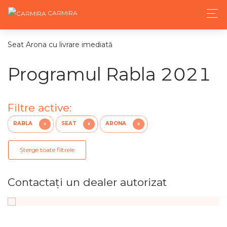
CARMIRA
Seat Arona cu livrare imediată
Programul Rabla 2021
Filtre active:
RABLA
SEAT
ARONA
X
X
X
Șterge toate filtrele
Contactaţi un dealer autorizat