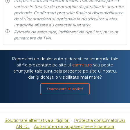
Prețurile autovehiculelor includ TVA. Acestea pot să
varieze în funcție de promoțiile disponibile în anumite
perioade. Confirmați prețurile finale și disponibilitatea
dotărilor standard și opționale la distribuitorul ales.
Imaginile afișate au caracter ilustrativ.
Primele de asigurare, indiferent de tipul lor, nu sunt
purtatoare de TVA.
Reprezinți un dealer auto și dorești ca anunțurile tale
să fie prezentate pe site-ul
carmira.ro
sau poate
anunțurile tale sunt deja prezente pe site-ul nostru,
dar îți dorești o vizibilitate mai mare?
Doresc cont de dealer!
Solutionare alternativa a litigiilor
·
Protectia consumatorului
ANPC
·
Autoritatea de Supraveghere Financiara