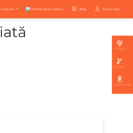
i Auto noi
Verifică istoric vehicul
Blog
Contul meu
iată
Filtrează
Sortează
Locația mea