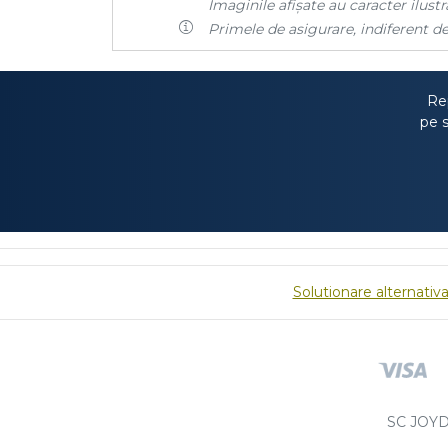
Imaginile afișate au caracter ilustra
Primele de asigurare, indiferent de
Rep
pe s
Solutionare alternativa 
SC JOYD