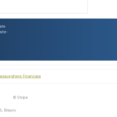
tate
site-
upraveghere Financiara
© Stripe
, Brașov