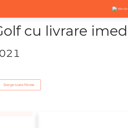
Vânzăr
lf cu livrare imed
2021
Șterge toate filtrele