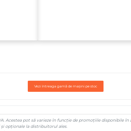
Vezi întreaga gamă de mașini pe stoc
A. Acestea pot să varieze în funcție de promoțiile disponibile în 
și opționale la distribuitorul ales.