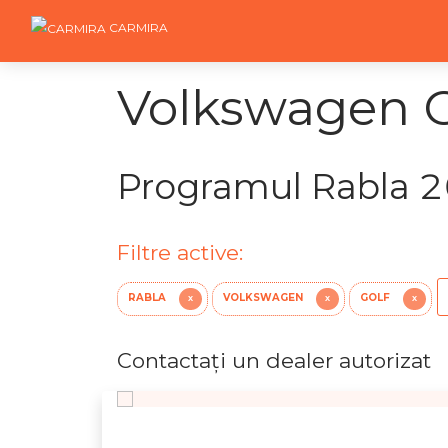
CARMIRA
Volkswagen Go
Programul Rabla 
Filtre active:
RABLA
VOLKSWAGEN
GOLF
X
X
X
Contactaţi un dealer autorizat