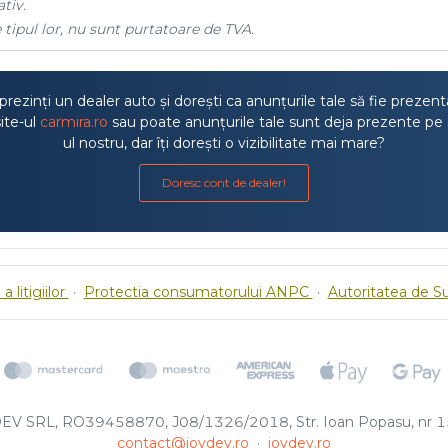
tiv.
 tipul lor, nu sunt purtatoare de TVA.
rezinți un dealer auto și dorești ca anunțurile tale să fie prezen
ite-ul
carmira.ro
sau poate anunțurile tale sunt deja prezente pe 
ul nostru, dar îți dorești o vizibilitate mai mare?
Doresc cont de dealer!
a litigiilor
·
Protectia consumatorului ANPC
·
Autoritatea de S
EV SRL, RO39458870, J08/1326/2018, Str. Ioan Popasu, nr 15
contact@joydev.ro
·
joydev.ro