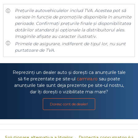
Prețurile autovehiculelor includ TVA. Acestea pot să
varieze în funcție de promoțiile disponibile în anumite
perioade. Confirmați prețurile finale și disponibilitatea
dotărilor standard și opționale la distribuitorul ales.
Imaginile afișate au caracter ilustrativ.
Primele de asigurare, indiferent de tipul lor, nu sunt
purtatoare de TVA.
Reprezinți un dealer auto și dorești ca anunțurile tale
să fie prezentate pe site-ul
carmira.ro
sau poate
anunțurile tale sunt deja prezente pe site-ul nostru,
dar îți dorești o vizibilitate mai mare?
Doresc cont de dealer!
Solutionare alternativa a litigiilor
·
Protectia consumatorului