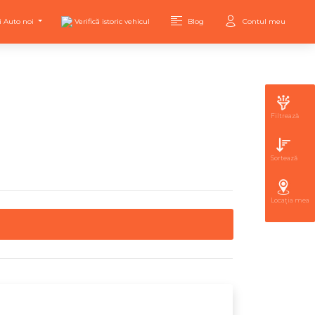
i Auto noi
Verifică istoric vehicul
Blog
Contul meu
Filtrează
Sortează
Locația mea