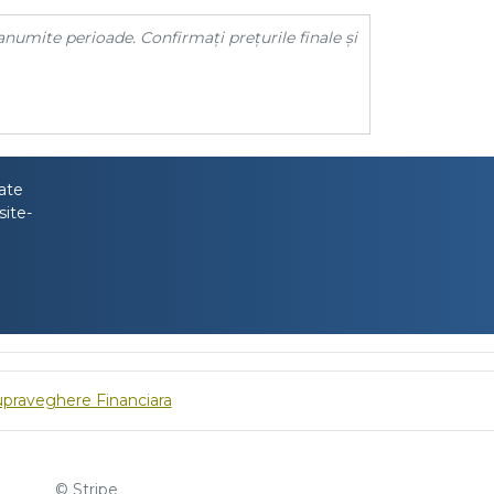
anumite perioade. Confirmați prețurile finale și
tate
site-
upraveghere Financiara
© Stripe