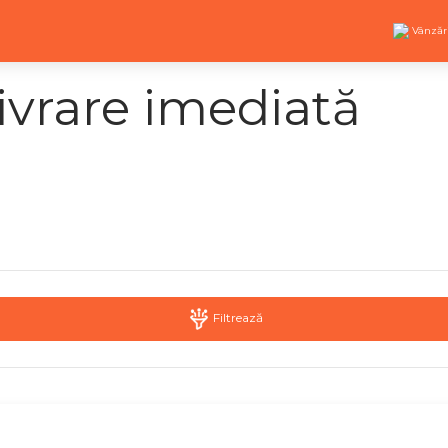
Vânzăr
ivrare imediată
Filtrează