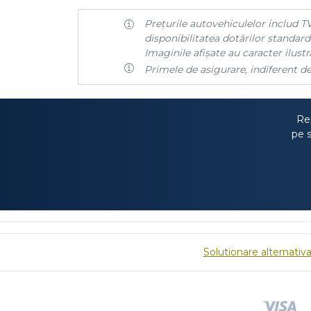
Prețurile autovehiculelor includ TV
disponibilitatea dotărilor standard 
Imaginile afișate au caracter ilustra
Primele de asigurare, indiferent de
Rep
pe s
Solutionare alternativa 