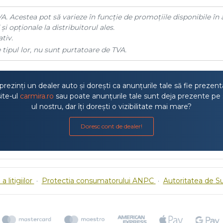
A. Acestea pot să varieze în funcție de promoțiile disponibile în 
și opționale la distribuitorul ales.
tiv.
 tipul lor, nu sunt purtatoare de TVA.
rezinți un dealer auto și dorești ca anunțurile tale să fie prezen
ite-ul
carmira.ro
sau poate anunțurile tale sunt deja prezente pe 
ul nostru, dar îți dorești o vizibilitate mai mare?
Doresc cont de dealer!
a litigiilor
·
Protectia consumatorului ANPC
·
Autoritatea de S