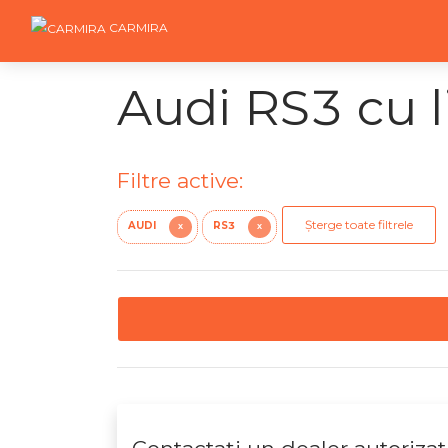
CARMIRA
Audi RS3 cu l
Filtre active:
Șterge toate filtrele
AUDI
RS3
X
X