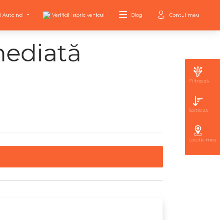
i Auto noi
Verifică istoric vehicul
Blog
Contul meu
mediată
Filtrează
Sortează
Locația mea