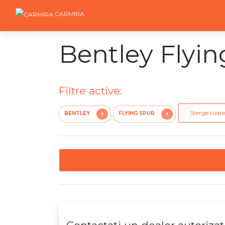
CARMIRA
Bentley Flyin
Filtre active:
Șterge toate 
BENTLEY
FLYING SPUR
X
X