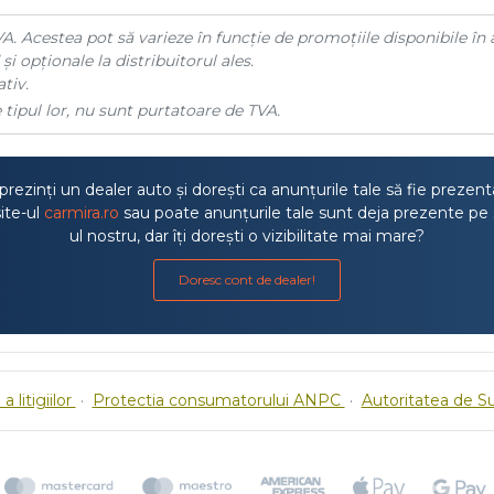
A. Acestea pot să varieze în funcție de promoțiile disponibile în 
și opționale la distribuitorul ales.
tiv.
 tipul lor, nu sunt purtatoare de TVA.
rezinți un dealer auto și dorești ca anunțurile tale să fie prezen
ite-ul
carmira.ro
sau poate anunțurile tale sunt deja prezente pe 
ul nostru, dar îți dorești o vizibilitate mai mare?
Doresc cont de dealer!
a litigiilor
·
Protectia consumatorului ANPC
·
Autoritatea de S