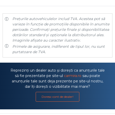
Prețurile autovehiculelor includ TVA. Acestea pot să
varieze în funcție de promoțiile disponibile în anumite
perioade. Confirmați prețurile finale și disponibilitatea
dotărilor standard și opționale la distribuitorul ales.
Imaginile afișate au caracter ilustrativ.
Primele de asigurare, indiferent de tipul lor, nu sunt
purtatoare de TVA.
Reprezinți un dealer auto și dorești ca anunțurile tale
să fie prezentate pe site-ul
carmira.ro
sau poate
anunțurile tale sunt deja prezente pe site-ul nostru,
dar îți dorești o vizibilitate mai mare?
Doresc cont de dealer!