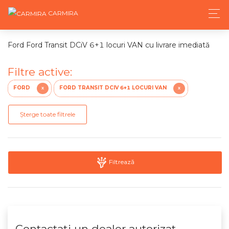
CARMIRA
Ford Ford Transit DCiV 6+1 locuri VAN cu livrare imediată
Filtre active:
FORD
FORD TRANSIT DCIV 6+1 LOCURI VAN
X
X
Șterge toate filtrele
Filtrează
Contactaţi un dealer autorizat