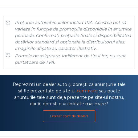
Prețurile autovehiculelor includ TVA. Acestea pot să
varieze în funcție de promoțiile disponibile în anumite
perioade. Confirmați prețurile finale și disponibilitatea
dotărilor standard și opționale la distribuitorul ales.
Imaginile afișate au caracter ilustrativ.
Primele de asigurare, indiferent de tipul lor, nu sunt
purtatoare de TVA.
Reprezinți un dealer auto și dorești ca anunțurile tale
să fie prezentate pe site-ul
carmira.ro
sau poate
anunțurile tale sunt deja prezente pe site-ul nostru,
dar îți dorești o vizibilitate mai mare?
Doresc cont de dealer!