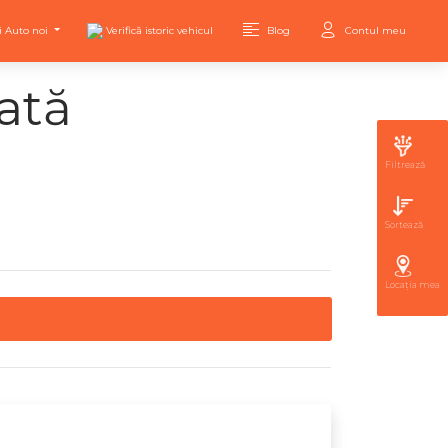
i Auto noi
Verifică istoric vehicul
Blog
Contul meu
ată
Filtrează
Sortează
Locația mea