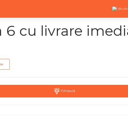
Vânzăr
6 cu livrare imedi
ele
Filtrează