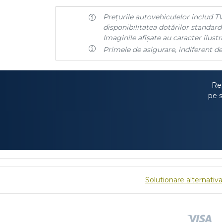
Prețurile autovehiculelor includ TV
disponibilitatea dotărilor standard 
Imaginile afișate au caracter ilustra
Primele de asigurare, indiferent de
Rep
pe s
Solutionare alternativa 