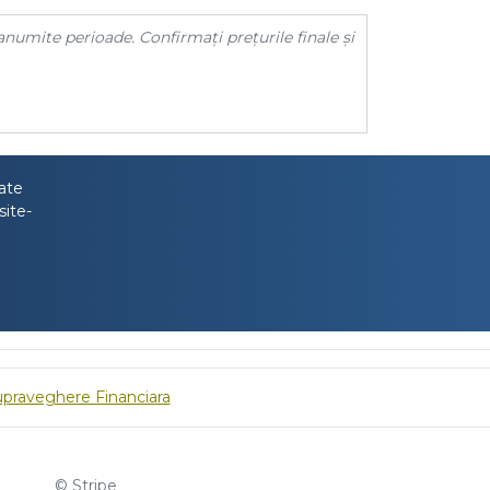
anumite perioade. Confirmați prețurile finale și
tate
site-
upraveghere Financiara
© Stripe