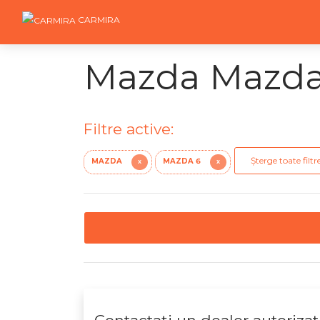
CARMIRA
Mazda Mazda 
Filtre active:
Șterge toate filtr
MAZDA
MAZDA 6
X
X