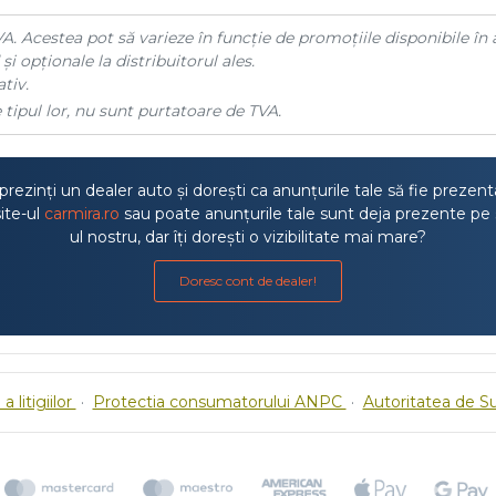
A. Acestea pot să varieze în funcție de promoțiile disponibile în 
și opționale la distribuitorul ales.
tiv.
 tipul lor, nu sunt purtatoare de TVA.
rezinți un dealer auto și dorești ca anunțurile tale să fie prezen
ite-ul
carmira.ro
sau poate anunțurile tale sunt deja prezente pe 
ul nostru, dar îți dorești o vizibilitate mai mare?
Doresc cont de dealer!
a litigiilor
·
Protectia consumatorului ANPC
·
Autoritatea de S