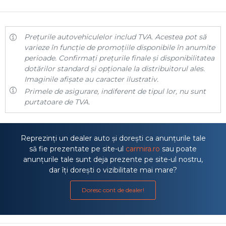
Prețurile autovehiculelor includ TVA. Acestea pot să
varieze în funcție de promoțiile disponibile în anumite
perioade. Confirmați prețurile finale și disponibilitatea
dotărilor standard și opționale la distribuitorul ales.
Imaginile afișate au caracter ilustrativ.
Primele de asigurare, indiferent de tipul lor, nu sunt
purtatoare de TVA.
Reprezinți un dealer auto și dorești ca anunțurile tale
să fie prezentate pe site-ul
carmira.ro
sau poate
anunțurile tale sunt deja prezente pe site-ul nostru,
dar îți dorești o vizibilitate mai mare?
Doresc cont de dealer!