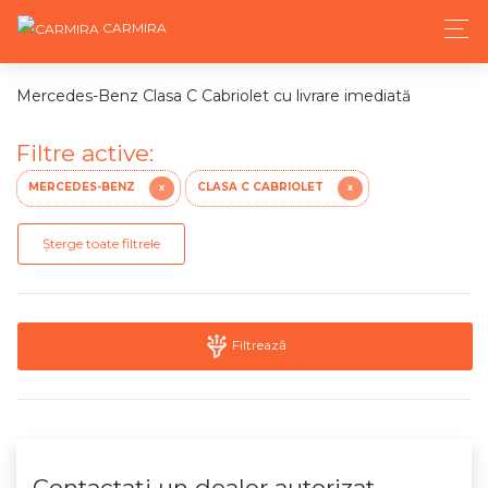
CARMIRA
Mercedes-Benz Clasa C Cabriolet cu livrare imediată
Filtre active:
MERCEDES-BENZ
CLASA C CABRIOLET
X
X
Șterge toate filtrele
Filtrează
Contactaţi un dealer autorizat