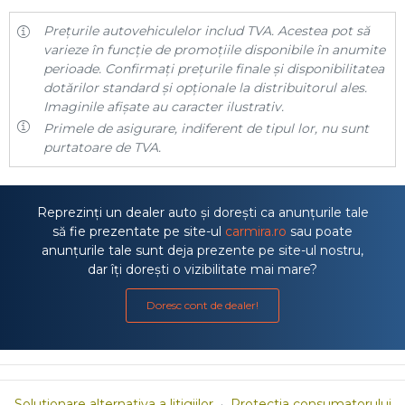
Prețurile autovehiculelor includ TVA. Acestea pot să
varieze în funcție de promoțiile disponibile în anumite
perioade. Confirmați prețurile finale și disponibilitatea
dotărilor standard și opționale la distribuitorul ales.
Imaginile afișate au caracter ilustrativ.
Primele de asigurare, indiferent de tipul lor, nu sunt
purtatoare de TVA.
Reprezinți un dealer auto și dorești ca anunțurile tale
să fie prezentate pe site-ul
carmira.ro
sau poate
anunțurile tale sunt deja prezente pe site-ul nostru,
dar îți dorești o vizibilitate mai mare?
Doresc cont de dealer!
Solutionare alternativa a litigiilor
·
Protectia consumatorului