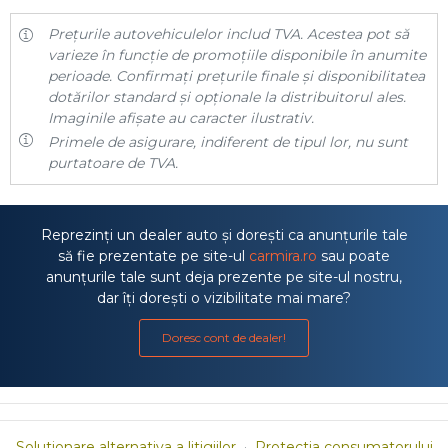
Prețurile autovehiculelor includ TVA. Acestea pot să
varieze în funcție de promoțiile disponibile în anumite
perioade. Confirmați prețurile finale și disponibilitatea
dotărilor standard și opționale la distribuitorul ales.
Imaginile afișate au caracter ilustrativ.
Primele de asigurare, indiferent de tipul lor, nu sunt
purtatoare de TVA.
Reprezinți un dealer auto și dorești ca anunțurile tale
să fie prezentate pe site-ul
carmira.ro
sau poate
anunțurile tale sunt deja prezente pe site-ul nostru,
dar îți dorești o vizibilitate mai mare?
Doresc cont de dealer!
Solutionare alternativa a litigiilor
·
Protectia consumatorului