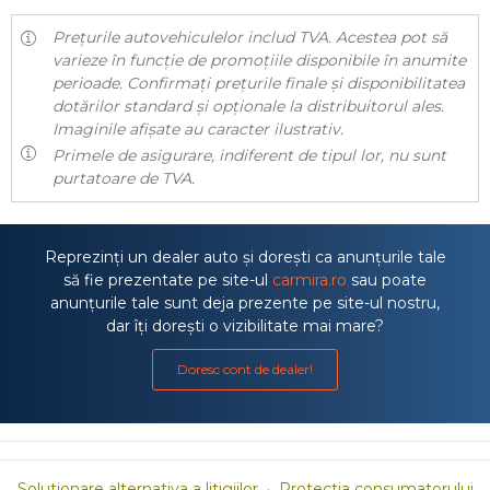
Prețurile autovehiculelor includ TVA. Acestea pot să
varieze în funcție de promoțiile disponibile în anumite
perioade. Confirmați prețurile finale și disponibilitatea
dotărilor standard și opționale la distribuitorul ales.
Imaginile afișate au caracter ilustrativ.
Primele de asigurare, indiferent de tipul lor, nu sunt
purtatoare de TVA.
Reprezinți un dealer auto și dorești ca anunțurile tale
să fie prezentate pe site-ul
carmira.ro
sau poate
anunțurile tale sunt deja prezente pe site-ul nostru,
dar îți dorești o vizibilitate mai mare?
Doresc cont de dealer!
Solutionare alternativa a litigiilor
·
Protectia consumatorului