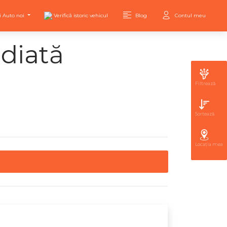
i Auto noi
Verifică istoric vehicul
Blog
Contul meu
ediată
Filtrează
Sortează
Locația mea