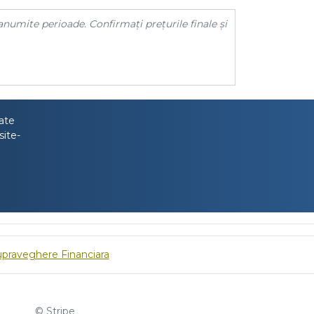
anumite perioade. Confirmați prețurile finale și
tate
site-
upraveghere Financiara
© Stripe