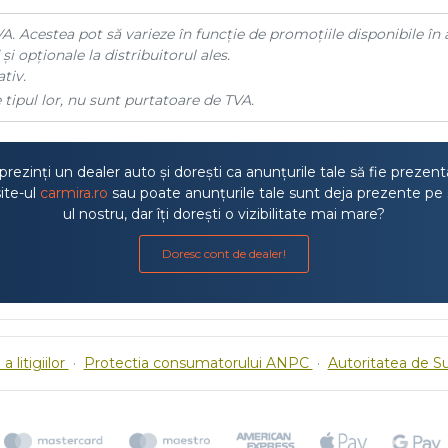
A. Acestea pot să varieze în funcție de promoțiile disponibile în 
și opționale la distribuitorul ales.
tiv.
 tipul lor, nu sunt purtatoare de TVA.
rezinți un dealer auto și dorești ca anunțurile tale să fie prezen
ite-ul
carmira.ro
sau poate anunțurile tale sunt deja prezente pe 
ul nostru, dar îți dorești o vizibilitate mai mare?
Doresc cont de dealer!
a litigiilor
·
Protectia consumatorului ANPC
·
Autoritatea de S