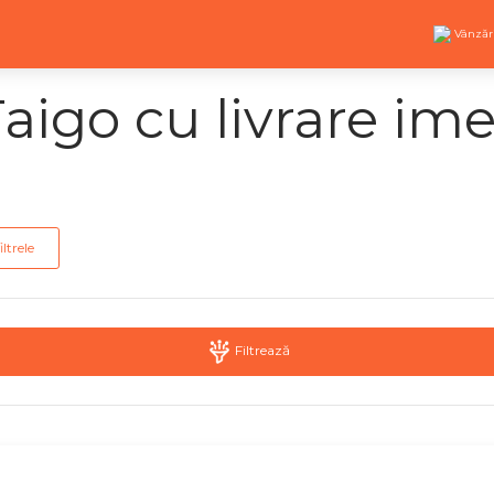
Vânzăr
igo cu livrare im
iltrele
Filtrează