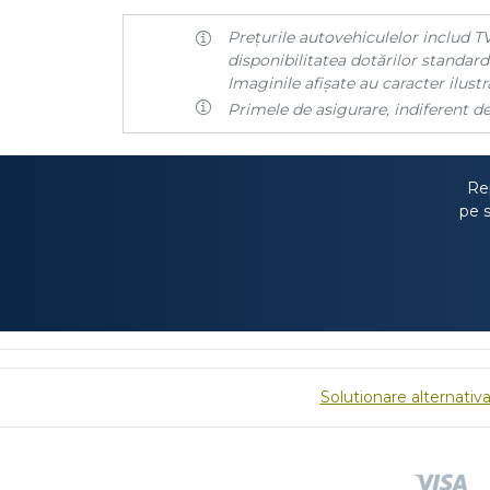
Prețurile autovehiculelor includ TV
disponibilitatea dotărilor standard 
Imaginile afișate au caracter ilustra
Primele de asigurare, indiferent de
Rep
pe s
Solutionare alternativa 